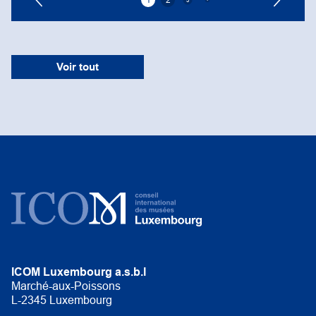
1
2
3
4
5
6
7
8
9
Voir tout
ICOM Luxembourg a.s.b.l
Marché-aux-Poissons
L-2345 Luxembourg