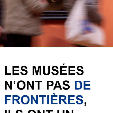
LES MUSÉES
ICOM - Conseil Internation
N’ONT PAS
DE
FRONTIÈRES
,