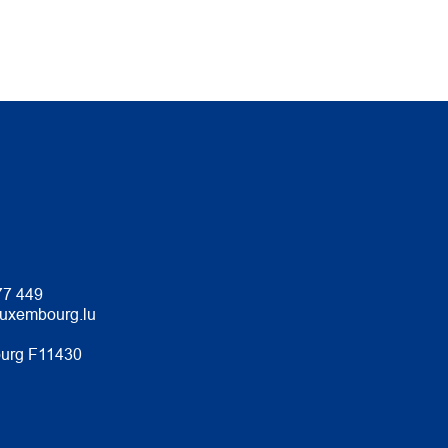
77 449
luxembourg.lu
urg F11430