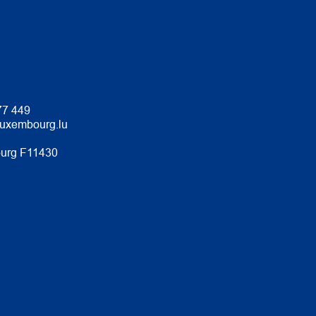
77 449
luxembourg.lu
urg F11430