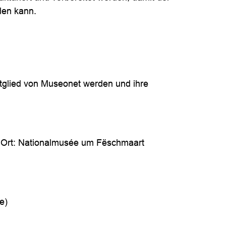
den kann.
itglied von Museonet werden und ihre
 | Ort: Nationalmusée um Fëschmaart
e)