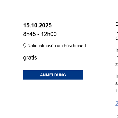
D
15.10.2025
l
8h45 - 12h00
C
Nationalmusée um Fëschmaart
I
gratis
i
z
ANMELDUNG
I
s
T
D